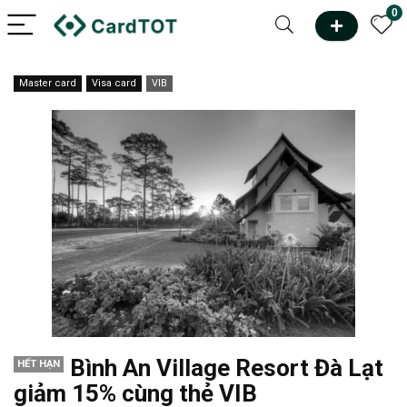
0
Master card
Visa card
VIB
Bình An Village Resort Đà Lạt
HẾT HẠN
giảm 15% cùng thẻ VIB