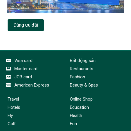
Dùng ưu đãi
Visa card
Bất động sản
Master card
Restaurants
JCB card
Fashion
American Express
Beauty & Spas
Travel
Online Shop
Hotels
Education
Fly
Health
Golf
Fun