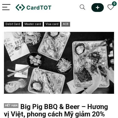
0
Debit Card
Master card
Visa card
ACB
Big Pig BBQ & Beer – Hương
HẾT HẠN
vị Việt, phong cách Mỹ giảm 20%