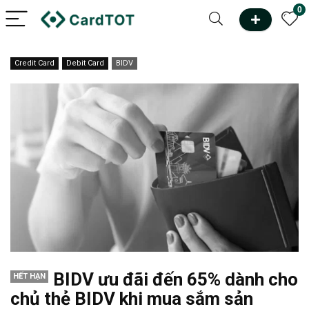
0
Credit Card
Debit Card
BIDV
BIDV ưu đãi đến 65% dành cho
HẾT HẠN
chủ thẻ BIDV khi mua sắm sản