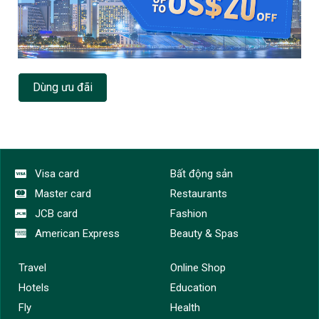
Dùng ưu đãi
Visa card
Bất động sản
Master card
Restaurants
JCB card
Fashion
American Express
Beauty & Spas
Travel
Online Shop
Hotels
Education
Fly
Health