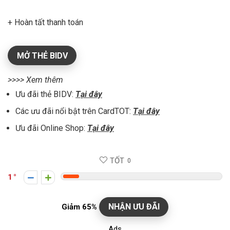
+ Hoàn tất thanh toán
MỞ THẺ BIDV
>>>> Xem thêm
Ưu đãi thẻ BIDV:
Tại đây
Các ưu đãi nổi bật trên CardTOT:
Tại đây
Ưu đãi Online Shop:
Tại đây
TỐT
0
1
NHẬN ƯU ĐÃI
Giảm 65%
Ads