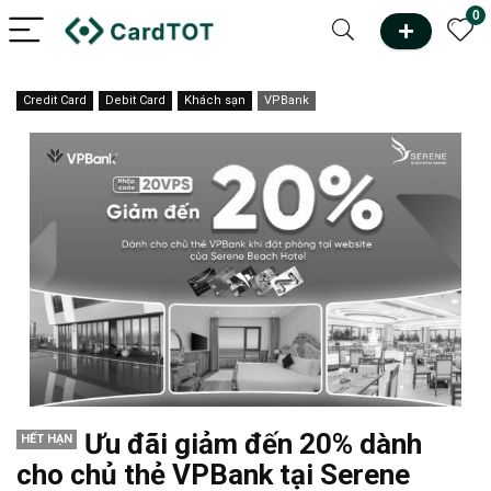
0
Credit Card
Debit Card
Khách sạn
VPBank
Ưu đãi giảm đến 20% dành
HẾT HẠN
cho chủ thẻ VPBank tại Serene