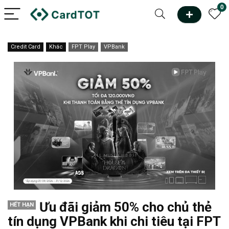
0
Credit Card
Khác
FPT Play
VPBank
Ưu đãi giảm 50% cho chủ thẻ
HẾT HẠN
tín dụng VPBank khi chi tiêu tại FPT