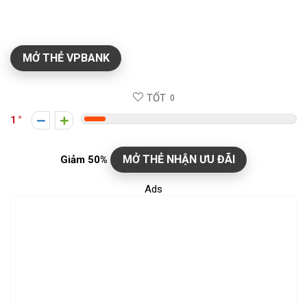
MỞ THẺ VPBANK
TỐT
0
1
MỞ THẺ NHẬN ƯU ĐÃI
Giảm 50%
Ads