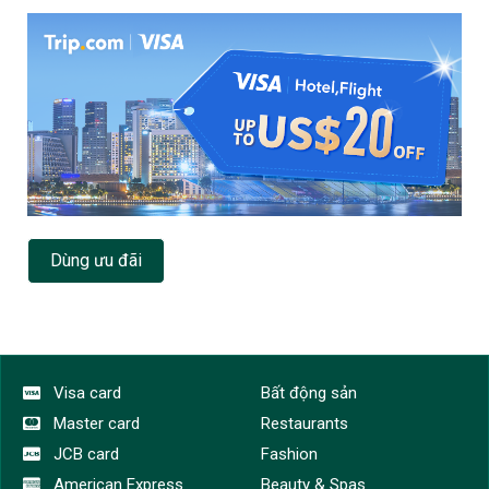
Dùng ưu đãi
Visa card
Bất động sản
Master card
Restaurants
JCB card
Fashion
American Express
Beauty & Spas