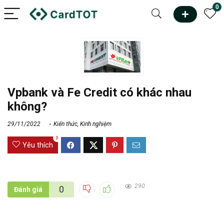
0
Vpbank và Fe Credit có khác nhau
không?
29/11/2022
Kiến thức
,
Kinh nghiệm
0
Yêu thích
290
0
Đánh giá