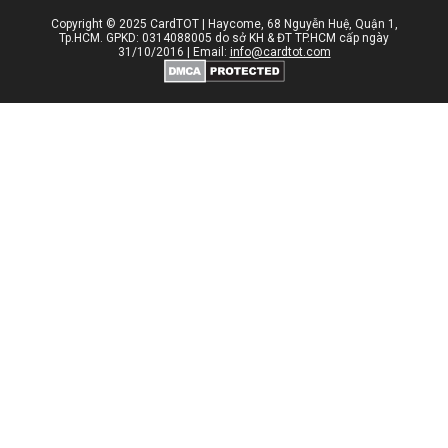
Copyright © 2025 CardTOT | Haycome, 68 Nguyễn Huệ, Quận 1,
Tp.HCM. GPKD: 0314088005 do sở KH & ĐT TP.HCM cấp ngày
31/10/2016 | Email:
info@cardtot.com