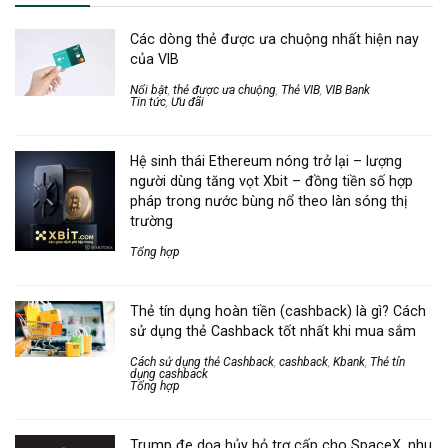
Các dòng thẻ được ưa chuộng nhất hiện nay
của VIB
Nổi bật
,
thẻ được ưa chuộng
,
Thẻ VIB
,
VIB Bank
Tin tức
,
Ưu đãi
Hệ sinh thái Ethereum nóng trở lại – lượng
người dùng tăng vọt Xbit – đồng tiền số hợp
pháp trong nước bùng nổ theo làn sóng thị
trường
Tổng hợp
Thẻ tín dụng hoàn tiền (cashback) là gì? Cách
sử dụng thẻ Cashback tốt nhất khi mua sắm
Cách sử dụng thẻ Cashback
,
cashback
,
Kbank
,
Thẻ tín
dụng cashback
Tổng hợp
Trump đe dọa hủy bỏ trợ cấp cho SpaceX, nhu