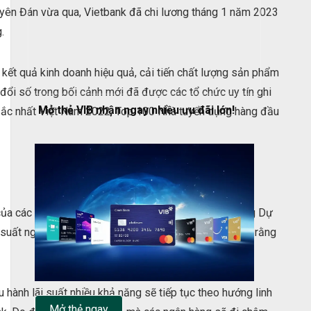
guyên Đán vừa qua, Vietbank đã chi lương tháng 1 năm 2023
.
kết quả kinh doanh hiệu quả, cải tiến chất lượng sản phẩm
ổi số trong bối cảnh mới đã được các tổ chức uy tín ghi
Mở thẻ VIB nhận ngay nhiều ưu đãi lớn!
 sắc nhất Việt Nam 2022, Top 100 Nhà tuyển dụng hàng đầu
của các ngân hàng Trung ương trên thế giới. Ngân hàng Dự
i suất ngay trong năm nay là không chắc chắn. Tôi cho rằng
 hành lãi suất nhiều khả năng sẽ tiếp tục theo hướng linh
Mở thẻ ngay