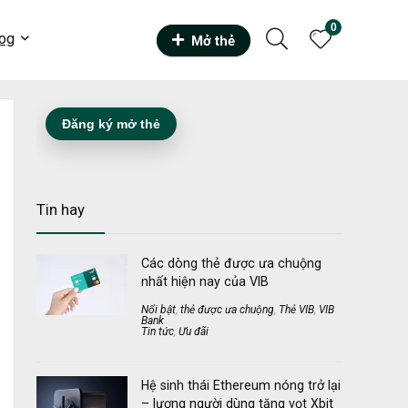
0
og
Mở thẻ
Đăng ký mở thẻ
Tin hay
Các dòng thẻ được ưa chuộng
nhất hiện nay của VIB
Nổi bật
,
thẻ được ưa chuộng
,
Thẻ VIB
,
VIB
Bank
Tin tức
,
Ưu đãi
Hệ sinh thái Ethereum nóng trở lại
– lượng người dùng tăng vọt Xbit