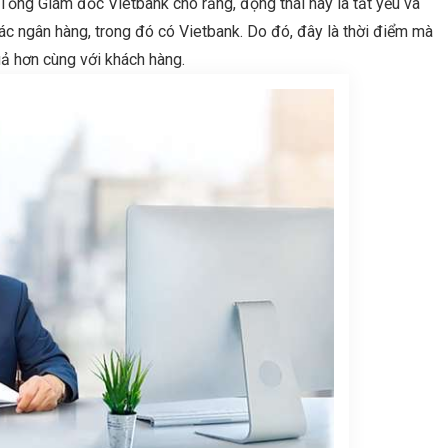
Tổng Giám đốc Vietbank cho rằng, động thái này là tất yếu và
c ngân hàng, trong đó có Vietbank. Do đó, đây là thời điểm mà
ả hơn cùng với khách hàng.