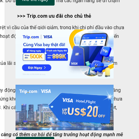
nk. Do đó, đây là thời điểm mà các ngân hàng sẽ đi chậm
>>> Trip.com ưu đãi cho chủ thẻ
 vì cầu của thế giới giảm, trong khi chi phí đầu vào chưa
n hoạt động kinh doanh suy giảm cũng sẽ ảnh hưởng đến
ủa lãi suất và tình hình hoạt động ngân hàng trong năm
uy động ở mức cao. Có thể nói tình hình thanh khoản căng
 chứng khoán chưa hoàn toàn hồi phục. Các vấn đề này chưa
hi các trụ cột khác trên thị trường vốn trở nên yếu ớt,
sẽ càng có thêm cơ hội để tăng trưởng hoạt động mạnh mẽ