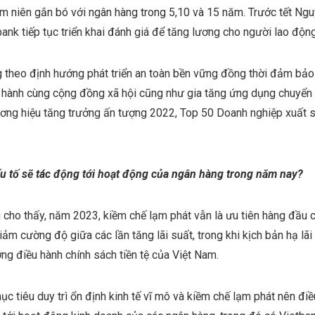
âm niên gắn bó với ngân hàng trong 5,10 và 15 năm. Trước tết N
nk tiếp tục triển khai đánh giá để tăng lương cho người lao động
 theo định hướng phát triển an toàn bền vững đồng thời đảm bảo 
 hành cùng cộng đồng xã hội cũng như gia tăng ứng dụng chuyển đ
Thương hiệu tăng trưởng ấn tượng 2022, Top 50 Doanh nghiệp xuất
ếu tố sẽ tác động tới hoạt động của ngân hàng trong năm nay?
 cho thấy, năm 2023, kiềm chế lạm phát vẫn là ưu tiên hàng đầu 
giảm cường độ giữa các lần tăng lãi suất, trong khi kịch bản hạ lã
ớng điều hành chính sách tiền tệ của Việt Nam.
 tiêu duy trì ổn định kinh tế vĩ mô và kiềm chế lạm phát nên điều