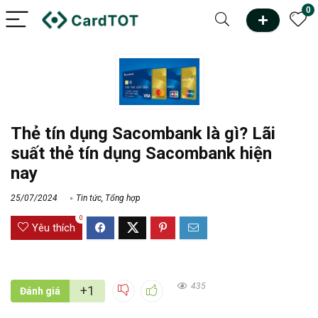
0
Thẻ tín dụng Sacombank là gì? Lãi
suất thẻ tín dụng Sacombank hiện
nay
25/07/2024
Tin tức
,
Tổng hợp
0
Yêu thích
435
+1
Đánh giá