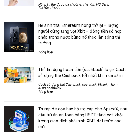
Nổi bật
,
thẻ được ưa chuộng
,
Thẻ VIB
,
VIB Bank
Tin tức
,
Ưu đãi
Hệ sinh thái Ethereum nóng trở lại – lượng
người dùng tăng vọt Xbit – đồng tiền số hợp
pháp trong nước bùng nổ theo làn sóng thị
trường
Tổng hợp
Thẻ tín dụng hoàn tiền (cashback) là gì? Cách
sử dụng thẻ Cashback tốt nhất khi mua sắm
Cách sử dụng thẻ Cashback
,
cashback
,
Kbank
,
Thẻ tín
dụng cashback
Tổng hợp
Trump đe dọa hủy bỏ trợ cấp cho SpaceX, nhu
cầu trú ẩn an toàn bằng USDT tăng vọt, khối
lượng giao dịch phái sinh XBIT đạt mức cao
mới.