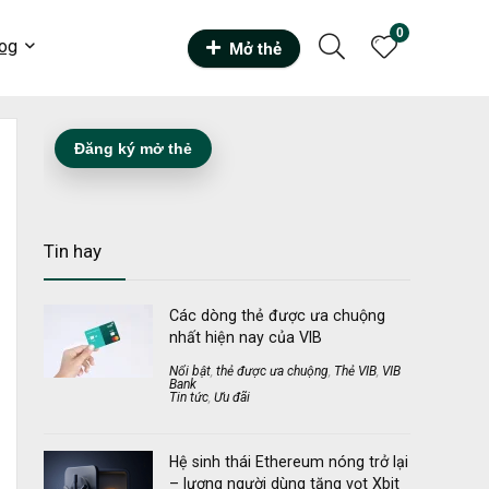
0
og
Mở thẻ
Đăng ký mở thẻ
Tin hay
Các dòng thẻ được ưa chuộng
nhất hiện nay của VIB
Nổi bật
,
thẻ được ưa chuộng
,
Thẻ VIB
,
VIB
Bank
Tin tức
,
Ưu đãi
Hệ sinh thái Ethereum nóng trở lại
– lượng người dùng tăng vọt Xbit