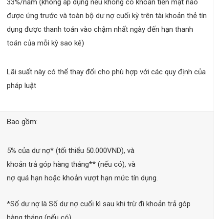
33%/năm (không áp dụng nếu không có khoản tiền mặt nào
được ứng trước và toàn bộ dư nợ cuối kỳ trên tài khoản thẻ tín
dụng được thanh toán vào chậm nhất ngày đến hạn thanh
toán của mỗi kỳ sao kê)
Lãi suất này có thể thay đổi cho phù hợp với các quy định của
pháp luật
Bao gồm:
5% của dư nợ* (tối thiểu 50.000VND), và
khoản trả góp hàng tháng** (nếu có), và
nợ quá hạn hoặc khoản vượt hạn mức tín dụng.
*Số dư nợ là Số dư nợ cuối kì sau khi trừ đi khoản trả góp
hàng tháng (nếu có)