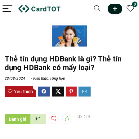
0
Thẻ tín dụng HDBank là gì? Thẻ tín
dụng HDBank có mấy loại?
23/08/2024
Kiến thức
,
Tổng hợp
0
Yêu thích
210
+1
Đánh giá