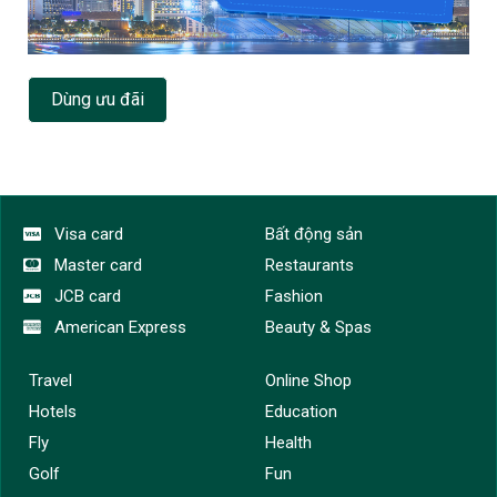
Dùng ưu đãi
Visa card
Bất động sản
Master card
Restaurants
JCB card
Fashion
American Express
Beauty & Spas
Travel
Online Shop
Hotels
Education
Fly
Health
Golf
Fun