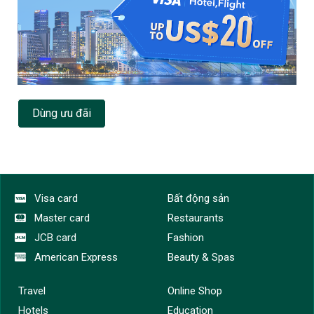
Dùng ưu đãi
Visa card
Bất động sản
Master card
Restaurants
JCB card
Fashion
American Express
Beauty & Spas
Travel
Online Shop
Hotels
Education