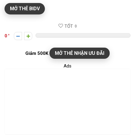
MỞ THẺ BIDV
TỐT
0
0
MỞ THẺ NHẬN ƯU ĐÃI
Giảm 500K
Ads