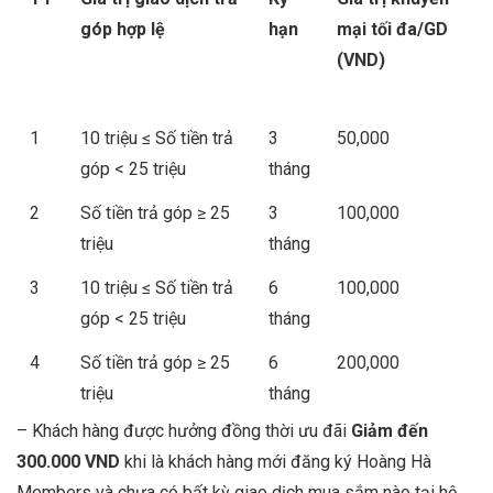
góp hợp lệ
hạn
mại tối đa/GD
(VND)
1
10 triệu ≤ Số tiền trả
3
50,000
góp < 25 triệu
tháng
2
Số tiền trả góp ≥ 25
3
100,000
triệu
tháng
3
10 triệu ≤ Số tiền trả
6
100,000
góp < 25 triệu
tháng
4
Số tiền trả góp ≥ 25
6
200,000
triệu
tháng
– Khách hàng được hưởng đồng thời ưu đãi
Giảm đến
300.000 VND
khi là khách hàng mới đăng ký Hoàng Hà
Members và chưa có bất kỳ giao dịch mua sắm nào tại hệ