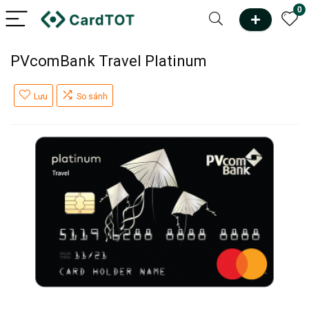
0
PVcomBank Travel Platinum
Lưu
So sánh